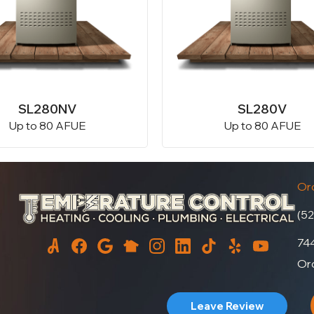
SL280NV
SL280V
Up to 80 AFUE
Up to 80 AFUE
Oro
(52
744
Oro
Leave Review