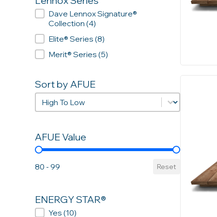
Lennox Series
Lennox Series
Dave Lennox Signature®
Collection
(4)
Elite® Series
(8)
Merit® Series
(5)
Sort by AFUE
Sort by AFUE
Sort by AFUE
AFUE Value
AFUE Value
80 - 99
Reset
ENERGY STAR®
ENERGY STAR®
Yes
(10)