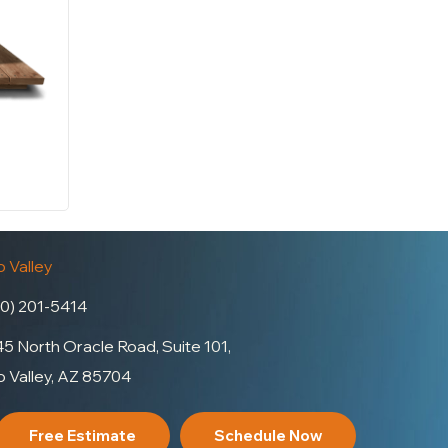
 Valley
0) 201-5414
5 North Oracle Road, Suite 101,
 Valley, AZ 85704
Free Estimate
Schedule Now