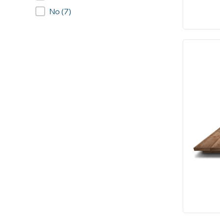
No
(7)