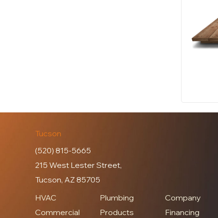
Tucson
(520) 815-5665
215 West Lester Street,
Tucson, AZ 85705
HVAC
Plumbing
Company
Commercial
Products
Financing